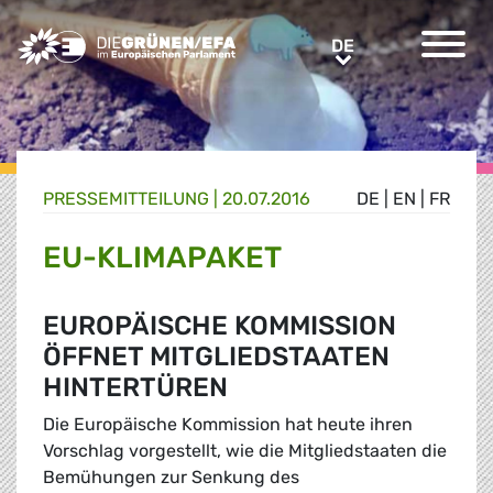
Greens/EFA Home
DE
DE
PRESSE­MITTEILUNG
|
20.07.2016
DE
|
EN
|
FR
EU-KLIMAPAKET
EUROPÄISCHE KOMMISSION
ÖFFNET MITGLIEDSTAATEN
HINTERTÜREN
Die Europäische Kommission hat heute ihren
Vorschlag vorgestellt, wie die Mitgliedstaaten die
Bemühungen zur Senkung des