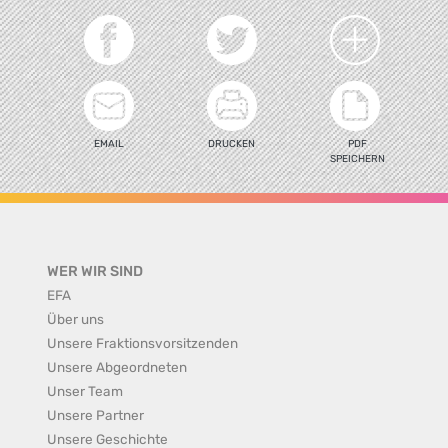
EMAIL
DRUCKEN
PDF
SPEICHERN
WER WIR SIND
EFA
Über uns
Unsere Fraktionsvorsitzenden
Unsere Abgeordneten
Unser Team
Unsere Partner
Unsere Geschichte