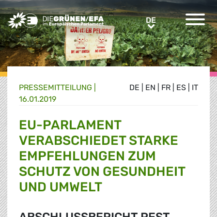
Greens/EFA Home
DE
DE
PRESSE­MITTEILUNG
|
DE
|
EN
|
FR
|
ES
|
IT
16.01.2019
EU-PARLAMENT
VERABSCHIEDET STARKE
EMPFEHLUNGEN ZUM
SCHUTZ VON GESUNDHEIT
UND UMWELT