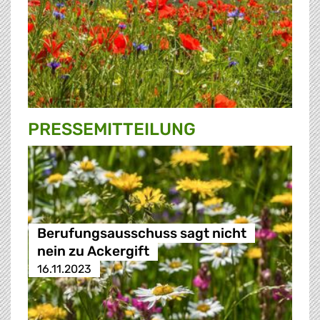
PRESSE­MITTEILUNG
Berufungsausschuss sagt nicht
nein zu Ackergift
16.11.2023