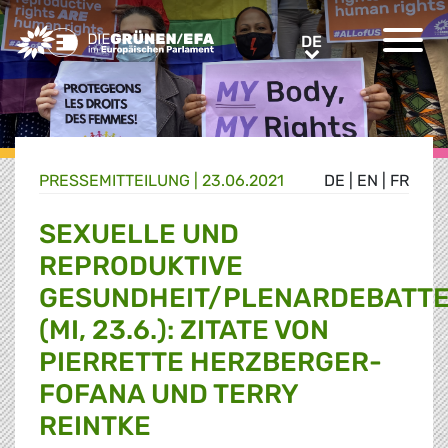
Greens/EFA Home
DE
DE
PRESSE­MITTEILUNG
|
23.06.2021
DE
|
EN
|
FR
SEXUELLE UND
REPRODUKTIVE
GESUNDHEIT/PLENARDEBATT
(MI, 23.6.): ZITATE VON
PIERRETTE HERZBERGER-
FOFANA UND TERRY
REINTKE