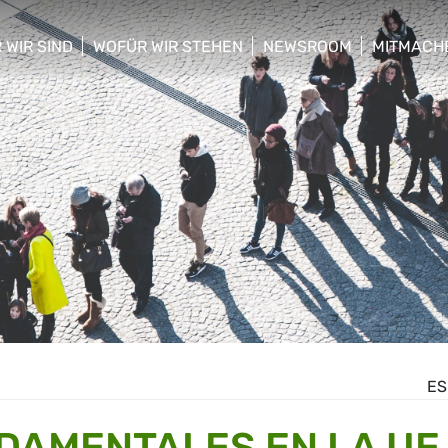
 WIR SIND
WOFÜR WIR STEHEN
NEWSROOM
MITMACH
w/hide sub menu
show/hide sub menu
show/hide sub menu
show/hid
ES
DAMENTALES EN LA UE