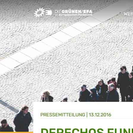
Greens/EFA Home
WER
sho
PRESSE­MITTEILUNG
|
13.12.2016
DERECHOS FUN