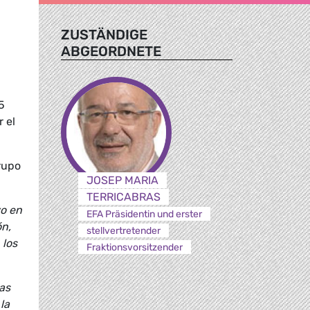
ZUSTÄNDIGE
ABGEORDNETE
S
5
 el
Grupo
JOSEP MARIA
TERRICABRAS
vo en
EFA Präsidentin und erster
ón,
stellvertretender
 los
Fraktionsvorsitzender
as
la