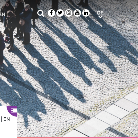
Suche
Facebook
Twitter
Instagram
Youtube
LinkedIn
DE
DE
EN
e sub menu
|
EN