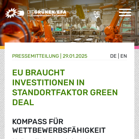
Greens/EFA Home
DE
DE
PRESSE­MITTEILUNG
|
29.01.2025
DE
|
EN
EU BRAUCHT
INVESTITIONEN IN
STANDORTFAKTOR GREEN
DEAL
KOMPASS FÜR
WETTBEWERBSFÄHIGKEIT