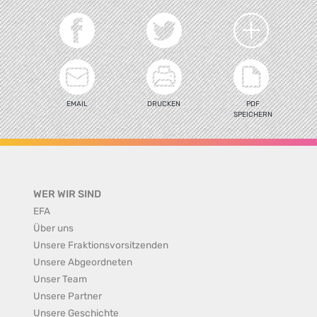
EMAIL
DRUCKEN
PDF
SPEICHERN
WER WIR SIND
EFA
Über uns
Unsere Fraktionsvorsitzenden
Unsere Abgeordneten
Unser Team
Unsere Partner
Unsere Geschichte