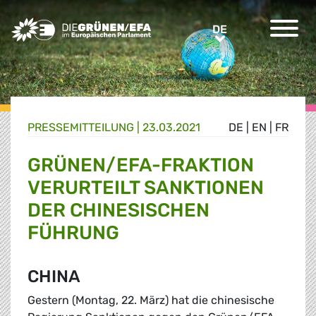
Greens/EFA Home
DE
DE
PRESSE­MITTEILUNG
|
23.03.2021
DE
|
EN
|
FR
GRÜNEN/EFA-FRAKTION
VERURTEILT SANKTIONEN
DER CHINESISCHEN
FÜHRUNG
CHINA
Gestern (Montag, 22. März) hat die chinesische