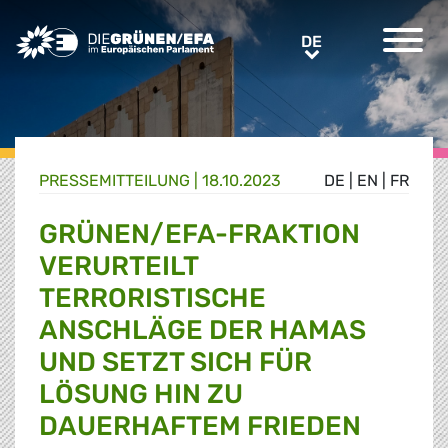
Greens/EFA Home
DE
DE
PRESSE­MITTEILUNG
|
18.10.2023
DE
|
EN
|
FR
GRÜNEN/EFA-FRAKTION
VERURTEILT
TERRORISTISCHE
ANSCHLÄGE DER HAMAS
UND SETZT SICH FÜR
LÖSUNG HIN ZU
DAUERHAFTEM FRIEDEN