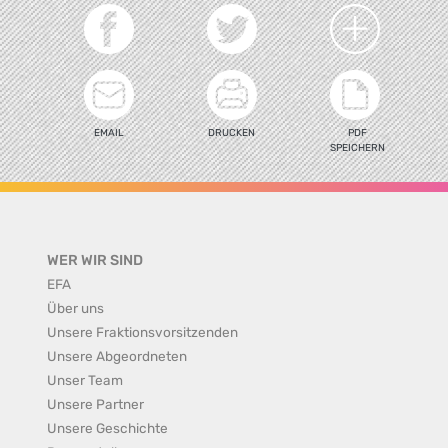
EMAIL
DRUCKEN
PDF
SPEICHERN
WER WIR SIND
EFA
Über uns
Unsere Fraktionsvorsitzenden
Unsere Abgeordneten
Unser Team
Unsere Partner
Unsere Geschichte