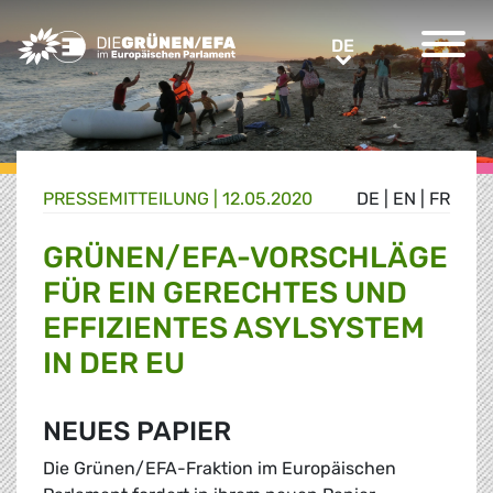
Greens/EFA Home
DE
DE
PRESSE­MITTEILUNG
|
12.05.2020
DE
|
EN
|
FR
GRÜNEN/EFA-VORSCHLÄGE
FÜR EIN GERECHTES UND
EFFIZIENTES ASYLSYSTEM
IN DER EU
NEUES PAPIER
Die Grünen/EFA-Fraktion im Europäischen