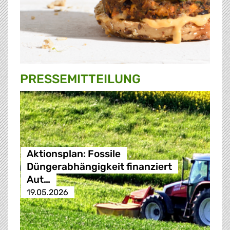
PRESSE­MITTEILUNG
Aktionsplan: Fossile
Düngerabhängigkeit finanziert
Aut…
19.05.2026