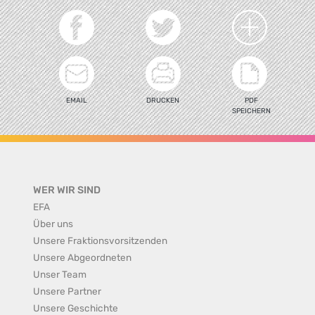
EMAIL
DRUCKEN
PDF
SPEICHERN
WER WIR SIND
EFA
Über uns
Unsere Fraktionsvorsitzenden
Unsere Abgeordneten
Unser Team
Unsere Partner
Unsere Geschichte