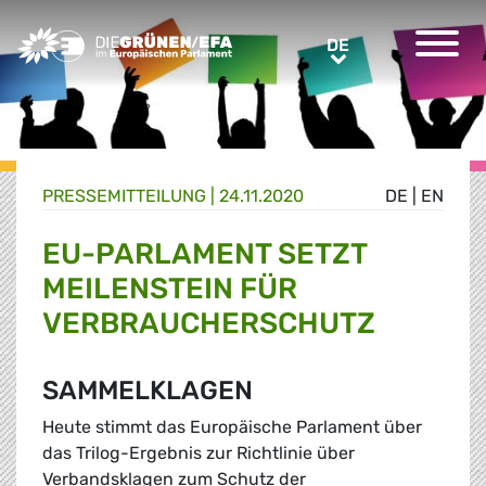
Greens/EFA Home
DE
DE
PRESSE­MITTEILUNG
|
24.11.2020
DE
|
EN
EU-PARLAMENT SETZT
MEILENSTEIN FÜR
VERBRAUCHERSCHUTZ
SAMMELKLAGEN
Heute stimmt das Europäische Parlament über
das Trilog-Ergebnis zur Richtlinie über
Verbandsklagen zum Schutz der