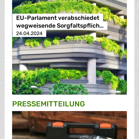
EU-Parlament verabschiedet
wegweisende Sorgfaltspflich…
24.04.2024
PRESSE­MITTEILUNG