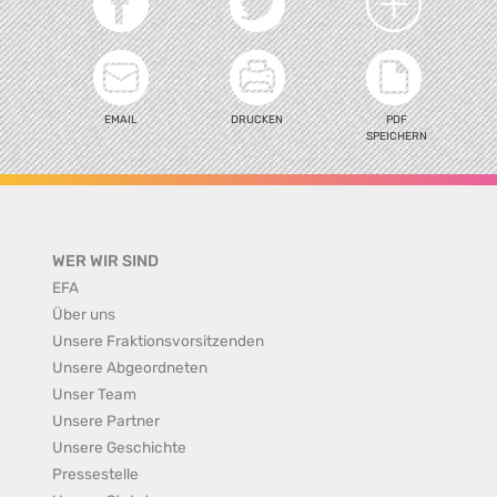
EMAIL
DRUCKEN
PDF
SPEICHERN
WER WIR SIND
EFA
Über uns
Unsere Fraktionsvorsitzenden
Unsere Abgeordneten
Unser Team
Unsere Partner
Unsere Geschichte
Pressestelle