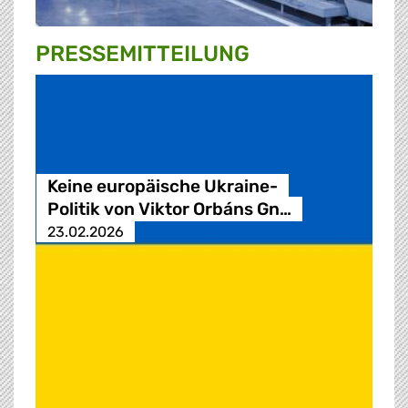
PRESSE­MITTEILUNG
Keine europäische Ukraine-
Politik von Viktor Orbáns Gn…
23.02.2026