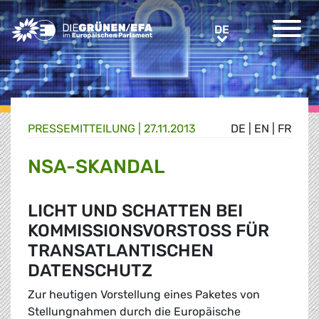
Greens/EFA Home
DE
DE
PRESSE­MITTEILUNG
|
27.11.2013
DE
|
EN
|
FR
NSA-SKANDAL
LICHT UND SCHATTEN BEI
KOMMISSIONSVORSTOSS FÜR T
RANSATLANTISCHEN D
ATENSCHUTZ
Zur heutigen Vorstellung eines Paketes von
Stellungnahmen durch die Europäische