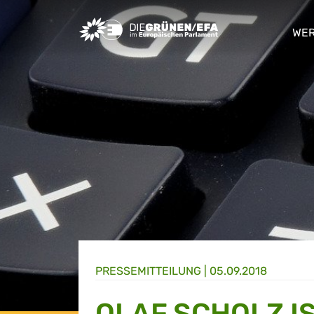
Greens/EFA Home
WER
sho
PRESSE­MITTEILUNG
|
05.09.2018
OLAF SCHOLZ I