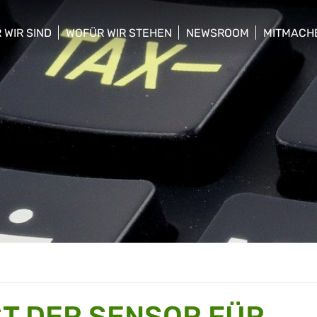
 WIR SIND
WOFÜR WIR STEHEN
NEWSROOM
MITMACH
w/hide sub menu
show/hide sub menu
show/hide sub menu
show/hid
ST DER SENSOR FÜR