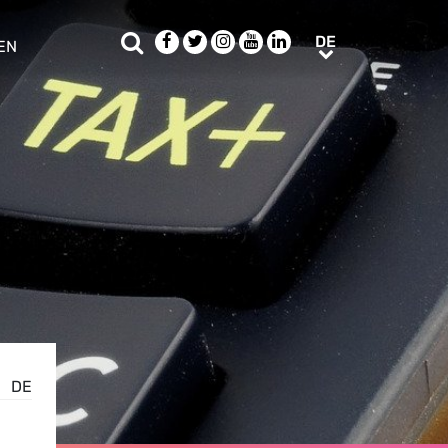
Suche
Facebook
Twitter
Instagram
Youtube
LinkedIn
DE
DE
EN
e sub menu
DE