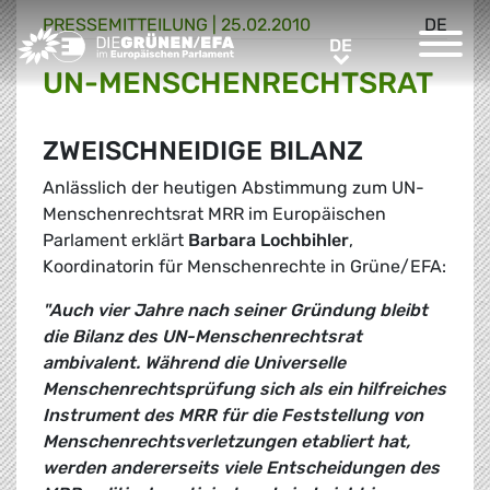
PRESSE­MITTEILUNG
|
25.02.2010
DE
Greens/EFA Home
DE
DE
UN-MENSCHENRECHTSRAT
ZWEISCHNEIDIGE BILANZ
Anlässlich der heutigen Abstimmung zum UN-
Menschenrechtsrat MRR im Europäischen
Parlament erklärt
Barbara Lochbihler
,
Koordinatorin für Menschenrechte in Grüne/EFA:
"Auch vier Jahre nach seiner Gründung bleibt
die Bilanz des UN-Menschenrechtsrat
ambivalent. Während die Universelle
Menschenrechtsprüfung sich als ein hilfreiches
Instrument des MRR für die Feststellung von
Menschenrechtsverletzungen etabliert hat,
werden andererseits viele Entscheidungen des