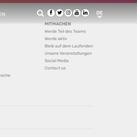
Suche
Facebook
Twitter
Instagram
Youtube
LinkedIn
DE
DE
EN
e sub menu
MITMACHEN
Werde Teil des Teams
Werde aktiv
Bleib auf dem Laufenden
Unsere Veranstaltungen
Social Media
Contact us
rwoche