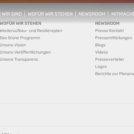
 WIR SIND
WOFÜR WIR STEHEN
NEWSROOM
MITMACH
w/hide sub menu
show/hide sub menu
show/hide sub menu
show/hid
WOFÜR WIR STEHEN
NEWSROOM
Wiederaufbau- und Resilienzplan
Presse Kontakt
Das Grüne Programm
Pressemitteilungen
Unsere Vision
Blogs
Unsere Veröffentlichungen
Videos
Unsere Transparenz
Presseverteiler
Logos
Berichte zur Plena