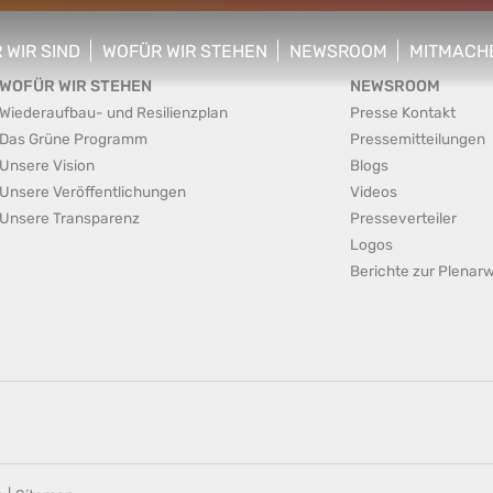
 WIR SIND
WOFÜR WIR STEHEN
NEWSROOM
MITMACH
w/hide sub menu
show/hide sub menu
show/hide sub menu
show/hid
WOFÜR WIR STEHEN
NEWSROOM
Wiederaufbau- und Resilienzplan
Presse Kontakt
Das Grüne Programm
Pressemitteilungen
Unsere Vision
Blogs
Unsere Veröffentlichungen
Videos
Unsere Transparenz
Presseverteiler
Logos
Berichte zur Plena