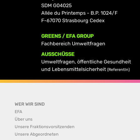
SDM G04025
Allée du Printemps - B.P. 1024/F
F-67070 Strasbourg Cedex
GREENS / EFA GROUP
Fachbereich Umweltfragen
AUSSCHÜSSE
Umweltfragen, öffentliche Gesundheit
und Lebensmittelsicherheit
(ReferentIn)
WER WIR SIND
EFA
Über uns
Unsere Fraktionsvorsitzenden
Unsere Abgeordneten