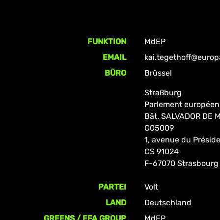
FUNKTION
MdEP
EMAIL
kai.tegethoff@europ
BÜRO
Brüssel
Straßburg
Parlement européen
Bât. SALVADOR DE
G05009
1, avenue du Prési
CS 91024
F-67070 Strasbourg
PARTEI
Volt
LAND
Deutschland
GREENS / EFA GROUP
MdEP