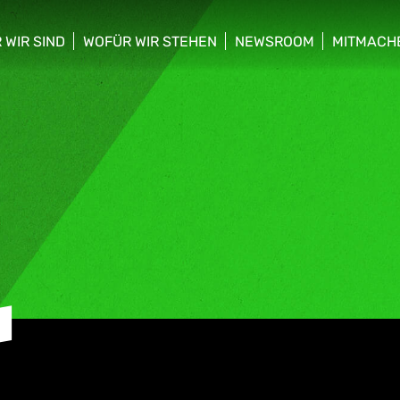
 WIR SIND
WOFÜR WIR STEHEN
NEWSROOM
MITMACH
w/hide sub menu
show/hide sub menu
show/hide sub menu
show/hid