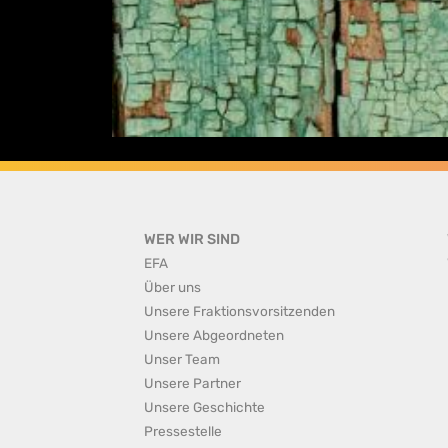
WER WIR SIND
EFA
Über uns
Unsere Fraktionsvorsitzenden
Unsere Abgeordneten
Unser Team
Unsere Partner
Unsere Geschichte
Pressestelle