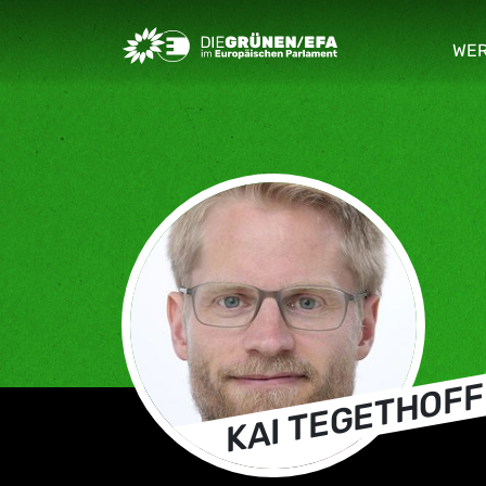
Greens/EFA Home
WER
sho
KAI TEGETHOFF