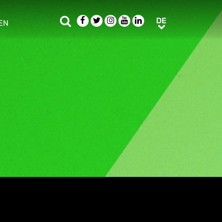
Suche
Facebook
Twitter
Instagram
Youtube
LinkedIn
DE
DE
EN
e sub menu