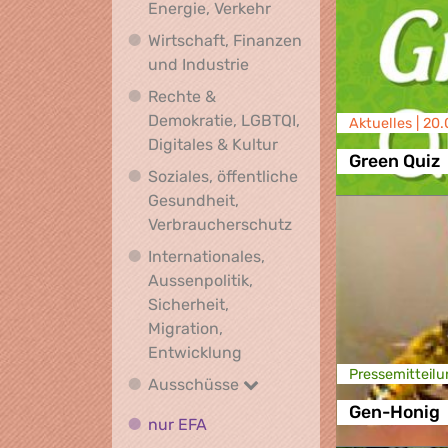
Klima, Umwelt, Energie,
Energie, Verkehr
Wirtschaft, Finanzen
Wirtschaft, Finanzen und I
und Industrie
Rechte &
Demokratie, LGBTQI,
Aktuelles |
20.
Rechte & Demokratie, L
Digitales & Kultur
Green Quiz
Soziales, öffentliche
Gesundheit,
Soziales, öffentlich
Verbraucherschutz
Internationales,
Aussenpolitik,
Sicherheit,
Migration,
Internationales, Aussenpoli
Entwicklung
Presse­mitteilu
Ausschüsse
Ausschüsse
Gen-Honig
nur EFA
nur EFA