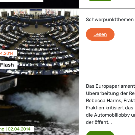
Schwerpunktthemen d
Strasbourg 
Lesen
04.2014
 Flash
Das Europaparlament 
Überarbeitung der Re
Rebecca Harms, Frak
Fraktion kritisiert da
die Automobillobby u
der öffent...
ng |
02.04.2014