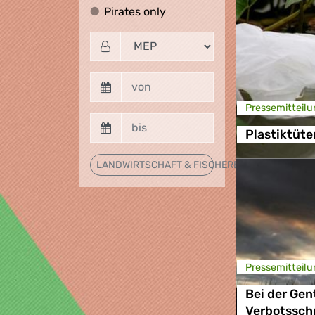
Pirates only
Pirates only
Presse­mitteilu
Plastiktüte
LANDWIRTSCHAFT & FISCHEREI
Presse­mitteilu
Bei der Gen
Verbotssch