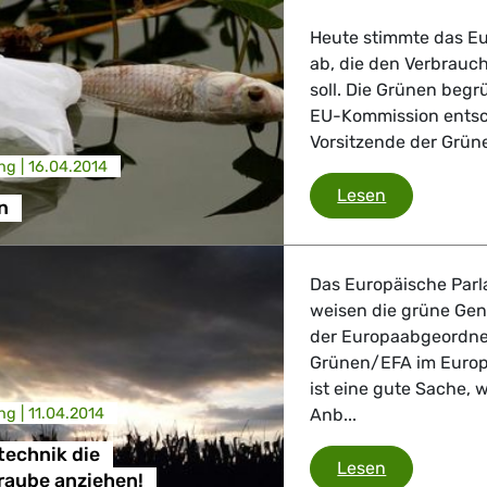
Heute stimmte das Eu
ab, die den Verbrauc
soll. Die Grünen begr
EU-Kommission entsc
Vorsitzende der Grüne/
ng |
16.04.2014
Plastiktüten
Lesen
n
Das Europäische Par
weisen die grüne Gent
der Europaabgeordnet
Grünen/EFA im Europä
ist eine gute Sache, 
ng |
11.04.2014
Anb...
technik die
Bei der Gen
Lesen
raube anziehen!