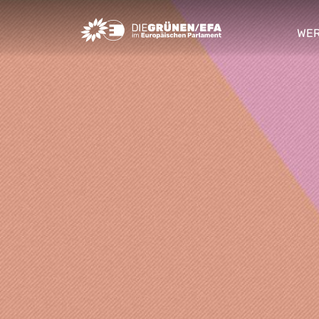
Greens/EFA Home
WER
sho