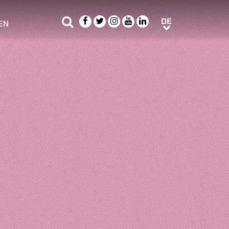
Suche
Facebook
Twitter
Instagram
Youtube
LinkedIn
DE
DE
EN
e sub menu