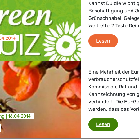
 Verkehr
Kannst Du die wichti
Beschäftigung und J
Grünschnabel, Gelege
ndustrie
Weltretter? Teste Dei
04.2014
Green Quiz
Lesen
GBTQI, Digitales & Kultur
e Gesundheit, Verbraucherschutz
Eine Mehrheit der E
verbraucherschutzfe
Kommission, Rat und 
Kennzeichnung von g
verhindert. Die EU-G
tik, Sicherheit, Migration, Entwicklung
werden, dass das Vor
ng |
16.04.2014
Gen-Honig
Lesen