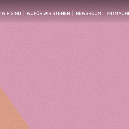
 WIR SIND
WOFÜR WIR STEHEN
NEWSROOM
MITMACH
w/hide sub menu
show/hide sub menu
show/hide sub menu
show/hid