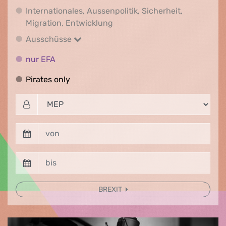
Internationales, Aussenpolitik, Sicherheit,
Internationales, Aussenpolitik
Migration, Entwicklung
Ausschüsse
Ausschüsse
nur EFA
nur EFA
Pirates only
Pirates only
BREXIT