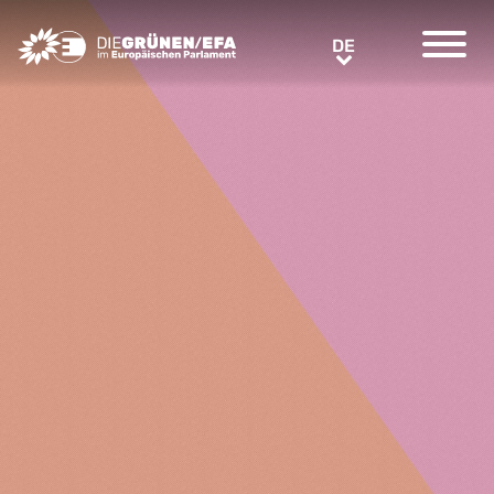
Greens/EFA Home
DE
DE