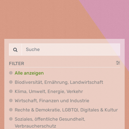
FILTER
Alle anzeigen
Biodiversit
Biodiversität, Ernährung, Landwirtschaft
Klima, Umwelt, Energi
Klima, Umwelt, Energie, Verkehr
Wirtschaft, Finanz
Wirtschaft, Finanzen und Industrie
Recht
Rechte & Demokratie, LGBTQI, Digitales & Kultur
Soziales, öffentliche Gesundheit,
Soziales, öffentliche Gesundheit
Verbraucherschutz