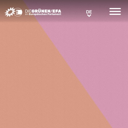
Greens/EFA Home
DE
DE