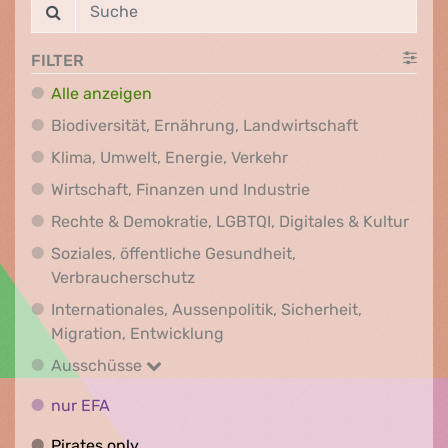
FILTER
Alle anzeigen
Biodiversit
Biodiversität, Ernährung, Landwirtschaft
Klima, Umwelt, Energi
Klima, Umwelt, Energie, Verkehr
Wirtschaft, Finanz
Wirtschaft, Finanzen und Industrie
Recht
Rechte & Demokratie, LGBTQI, Digitales & Kultur
Soziales, öffentliche Gesundheit,
Soziales, öffentliche Gesundheit
Verbraucherschutz
Internationales, Aussenpolitik, Sicherheit,
Internationales, Aussenpolitik
Migration, Entwicklung
Ausschüsse
Ausschüsse
nur EFA
nur EFA
Pirates only
Pirates only