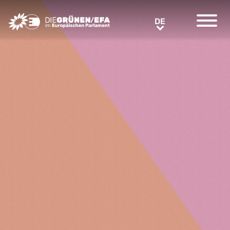
Greens/EFA Home
DE
DE