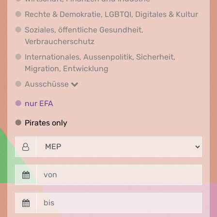
Recht
Rechte & Demokratie, LGBTQI, Digitales & Kultur
Soziales, öffentliche Gesundheit,
Soziales, öffentliche Gesundheit
Verbraucherschutz
Internationales, Aussenpolitik, Sicherheit,
Internationales, Aussenpolitik
Migration, Entwicklung
Ausschüsse
Ausschüsse
nur EFA
nur EFA
Pirates only
Pirates only