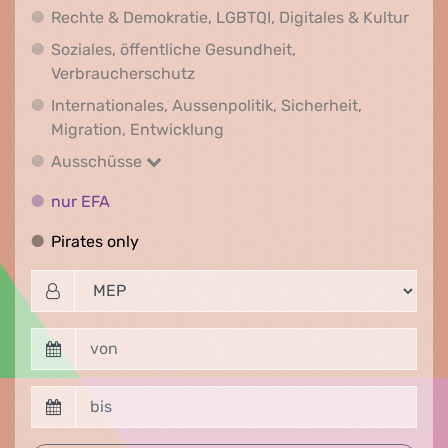
Recht
Rechte & Demokratie, LGBTQI, Digitales & Kultur
Soziales, öffentliche Gesundheit,
Soziales, öffentliche Gesundheit
Verbraucherschutz
Internationales, Aussenpolitik, Sicherheit,
Internationales, Aussenpolitik
Migration, Entwicklung
Ausschüsse
Ausschüsse
nur EFA
nur EFA
Pirates only
Pirates only