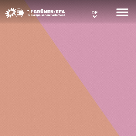
Greens/EFA Home
DE
DE