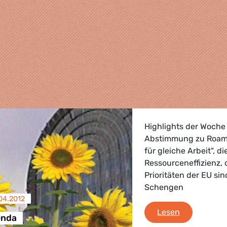
Highlights der Woche 
Abstimmung zu Roamin
für gleiche Arbeit", 
Ressourceneffizienz,
Prioritäten der EU si
Schengen
04.2012
, Landwirtschaft
Brüssel Age
Lesen
enda