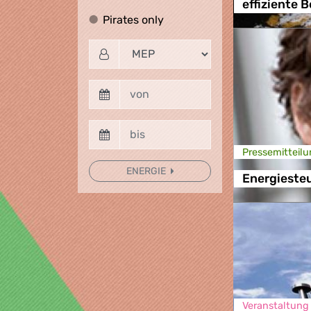
effiziente 
Pirates only
Pirates only
Presse­mitteilu
ENERGIE
Energieste
Veranstaltung