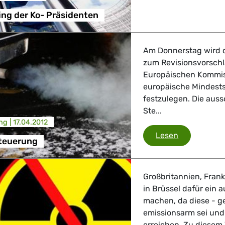
ing der Ko- Präsidenten
Am Donnerstag wird d
zum Revisionsvorschl
Europäischen Kommiss
europäische Mindests
festzulegen. Die aus
Ste...
ng |
17.04.2012
Energiebes
Lesen
teuerung
Großbritannien, Frank
in Brüssel dafür ein
machen, da diese - g
emissionsarm sei und 
erreichen. Zu diesem 