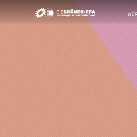
Greens/EFA Home
WER
sho