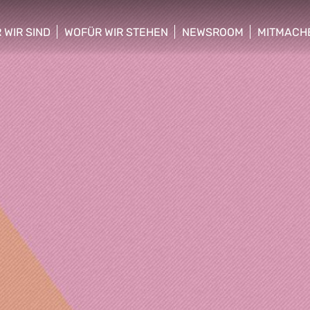
 WIR SIND
WOFÜR WIR STEHEN
NEWSROOM
MITMACH
w/hide sub menu
show/hide sub menu
show/hide sub menu
show/hid