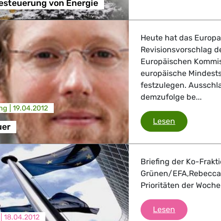
Besteuerung von Energie
Heute hat das Europa
Revisionsvorschlag d
Europäischen Kommiss
europäische Mindests
festzulegen. Ausschl
demzufolge be...
ng |
19.04.2012
Energiesteu
Lesen
uer
Briefing der Ko-Frakt
Grünen/EFA,Rebecca
Prioritäten der Woche
Pressebriefi
Lesen
 |
18.04.2012