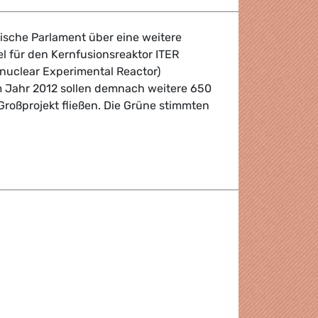
ische Parlament über eine weitere
l für den Kernfusionsreaktor ITER
onuclear Experimental Reactor)
im Jahr 2012 sollen demnach weitere 650
 Großprojekt fließen. Die Grüne stimmten
ment gegen eine effiziente Besteuerung von Energie