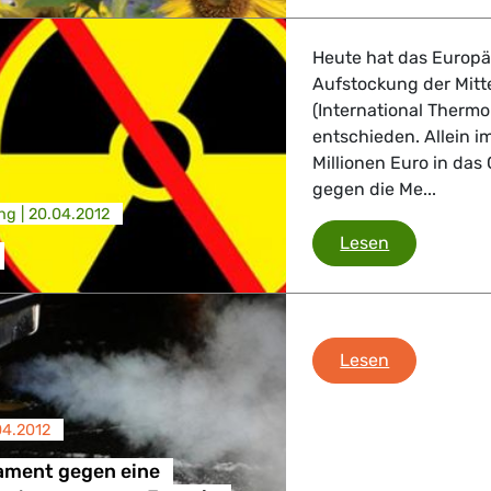
 Verkehr
Heute hat das Europä
ndustrie
Aufstockung der Mitte
(International Therm
entschieden. Allein 
Millionen Euro in das
GBTQI, Digitales & Kultur
gegen die Me...
ng |
20.04.2012
Kernfusion
Lesen
e Gesundheit, Verbraucherschutz
Europaparla
Lesen
tik, Sicherheit, Migration, Entwicklung
04.2012
ament gegen eine