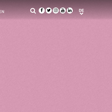
Suche
Facebook
Twitter
Instagram
Youtube
LinkedIn
DE
DE
EN
e sub menu