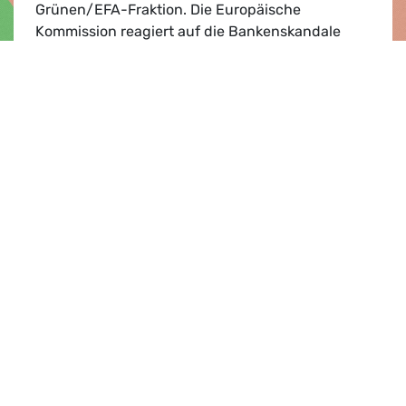
Grünen/EFA-Fraktion. Die Europäische
Kommission reagiert auf die Bankenskandale
und Forderungen der Grünen/EFA-Fraktion und
drängt die maltesisch…
Schmutziges Geld in Banken konsequent be
Lesen
Presse­mitteilung |
05.09.2018
Olaf Scholz ist der Sensor für
Gerechtigkeit abhandengekommen
Das Bundesfinanzministerium lehnt nach