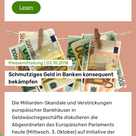
Die EU muss Steuerschlupflöcher schließen
Lesen
Presse­mitteilung |
03.10.2018
Schmutziges Geld in Banken konsequent
bekämpfen
Die Milliarden-Skandale und Verstrickungen
europäischer Bankhäuser in
Geldwäschegeschäfte diskutieren die
Abgeordneten des Europäischen Parlaments
heute (Mittwoch, 3. Oktober) auf Initiative der