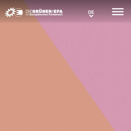
Greens/EFA Home
DE
DE