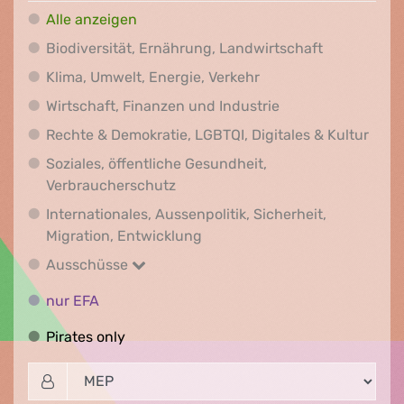
Alle anzeigen
Biodiversit
Biodiversität, Ernährung, Landwirtschaft
Klima, Umwelt, Energi
Klima, Umwelt, Energie, Verkehr
Wirtschaft, Finanz
Wirtschaft, Finanzen und Industrie
Recht
Rechte & Demokratie, LGBTQI, Digitales & Kultur
Soziales, öffentliche Gesundheit,
Soziales, öffentliche Gesundheit
Verbraucherschutz
Internationales, Aussenpolitik, Sicherheit,
Internationales, Aussenpolitik
Migration, Entwicklung
Ausschüsse
Ausschüsse
nur EFA
nur EFA
Pirates only
Pirates only