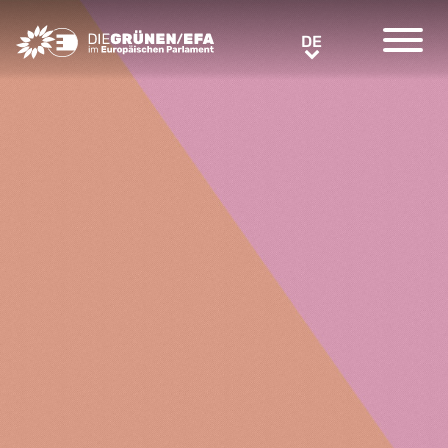
Greens/EFA Home
DE
DE