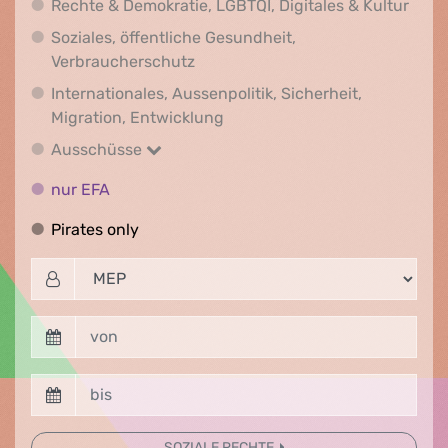
Recht
Rechte & Demokratie, LGBTQI, Digitales & Kultur
Soziales, öffentliche Gesundheit,
Soziales, öffentliche Gesundheit
Verbraucherschutz
Internationales, Aussenpolitik, Sicherheit,
Internationales, Aussenpolitik
Migration, Entwicklung
Ausschüsse
Ausschüsse
nur EFA
nur EFA
Pirates only
Pirates only
SOZIALE RECHTE