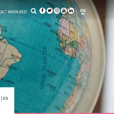
Search
Facebook
Twitter
Instagram
Youtube
LinkedIn
EN
EN
GET INVOLVED
b menu
show/hide sub menu
|
ES