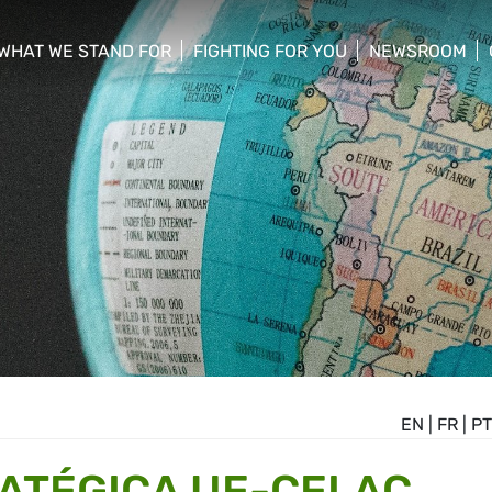
WHAT WE STAND FOR
FIGHTING FOR YOU
NEWSROOM
 menu
show/hide sub menu
show/hide sub menu
show/hide su
EN
|
FR
|
PT
ATÉGICA UE-CELAC