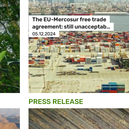
The EU-Mercosur free trade
agreement: still unacceptab…
05.12.2024
PRESS RELEASE