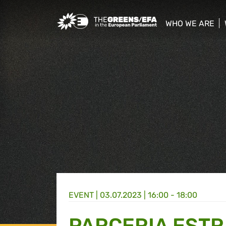
Greens/EFA Home
WHO WE ARE
show/hide sub
EVENT
|
03.07.2023 | 16:00 - 18:00
PARCERIA ESTR