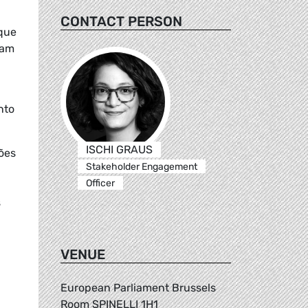
CONTACT PERSON
 que
sam
nto
ISCHI GRAUS
ões
Stakeholder Engagement
Officer
s
VENUE
European Parliament Brussels
Room SPINELLI 1H1