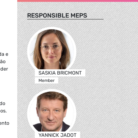
RESPONSIBLE MEPS
da e
zão
nder
SASKIA BRICMONT
Member
 do
ços.
ento
YANNICK JADOT