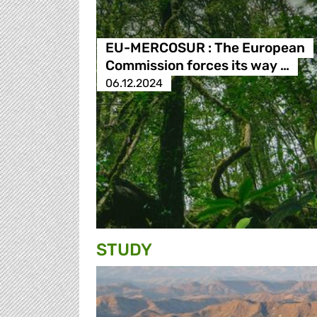
EU-MERCOSUR : The European
Commission forces its way …
06.12.2024
STUDY