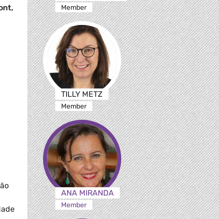
ont,
Member
TILLY METZ
Member
rão
ANA MIRANDA
Member
dade