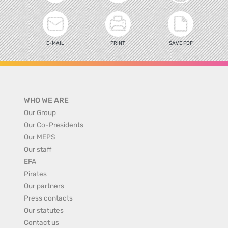
E-MAIL
PRINT
SAVE PDF
WHO WE ARE
Our Group
Our Co-Presidents
Our MEPS
Our staff
EFA
Pirates
Our partners
Press contacts
Our statutes
Contact us