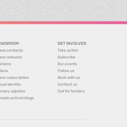
EWSROOM
GET INVOLVED
ess contacts
Take action
ess releases
Subscribe
inions
Our events
deos
Follow us
ess subscription
Work with us
sual identity
Contact us
enary udpates
Call for tenders
imate activist blogs