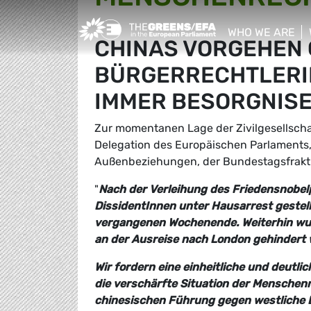
Greens/EFA Home
WHO WE ARE
CHINAS VORGEHEN
show/hide sub
BÜRGERRECHTLERI
IMMER BESORGNIS
Zur momentanen Lage der Zivilgesellscha
Delegation des Europäischen Parlaments
Außenbeziehungen, der Bundestagsfrakt
"
Nach der Verleihung des Friedensnobel
DissidentInnen unter Hausarrest gestell
vergangenen Wochenende. Weiterhin wurd
an der Ausreise nach London gehindert 
Wir fordern eine einheitliche und deutl
die verschärfte Situation der Menschen
chinesischen Führung gegen westliche D