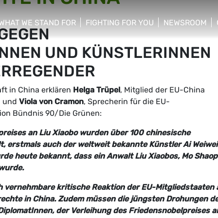
WHAT WE STAND FOR
FIGHTING FOR YOU
NEWSROOM
 GEGEN
 menu
show/hide sub menu
show/hide sub menu
show/hide su
NNEN UND KÜNSTLERINNEN
ERREGENDER
ft in China erklären
Helga Trüpel
, Mitglied der EU-China
, und
Viola von Cramon
, Sprecherin für die EU-
ion Bündnis 90/Die Grünen:
preises an Liu Xiaobo wurden über 100 chinesische
t, erstmals auch der weltweit bekannte Künstler Ai Weiwe
e heute bekannt, dass ein Anwalt Liu Xiaobos, Mo Shaop
wurde.
ich vernehmbare kritische Reaktion der EU-Mitgliedstaaten 
rechte in China. Zudem müssen die jüngsten Drohungen d
iplomatInnen, der Verleihung des Friedensnobelpreises a