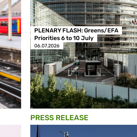
PLENARY FLASH: Greens/EFA
Priorities 6 to 10 July
06.07.2026
PRESS RELEASE