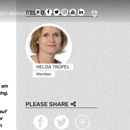
Search
Facebook
Twitter
Instagram
Youtube
LinkedIn
EN
RESPONSIBLE MEPS
EN
GET INVOLVED
b menu
show/hide sub menu
HELGA TRÜPEL
Member
i am
ing,
PLEASE SHARE
auf
er
n