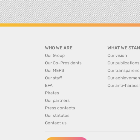
WHO WE ARE
WHAT WE STAN
Our Group
Our vision
Our Co-Presidents
Our publications
Our MEPS
Our transparenc
Our staff
Our achievemen
EFA
Our anti-harass
Pirates
Our partners
Press contacts
Our statutes
Contact us