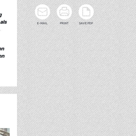
g
als
E-MAIL
PRINT
SAVE PDF
en
nn