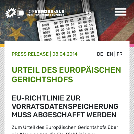
Greens/EFA Home
ES
ES
PRESS RELEASE |
08.04.2014
DE
|
EN
|
FR
URTEIL DES EUROPÄISCHEN
GERICHTSHOFS
EU-RICHTLINIE ZUR
VORRATSDATENSPEICHERUNG
MUSS ABGESCHAFFT WERDEN
Zum Urteil des Europäischen Gerichtshofs über