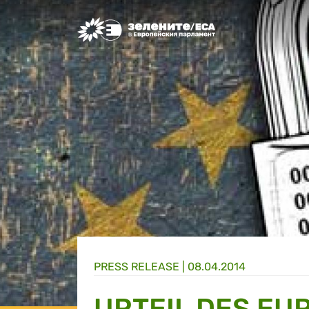
Greens/EFA Home
PRESS RELEASE |
08.04.2014
URTEIL DES EU