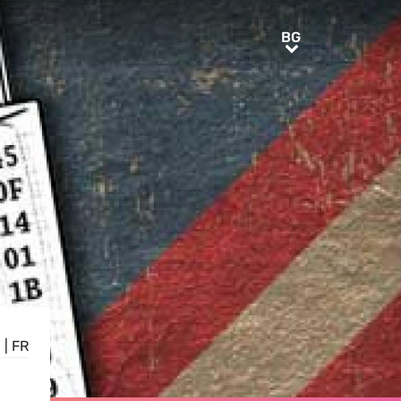
BG
BG
N
|
FR