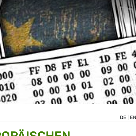
DE
|
E
ROPÄISCHEN