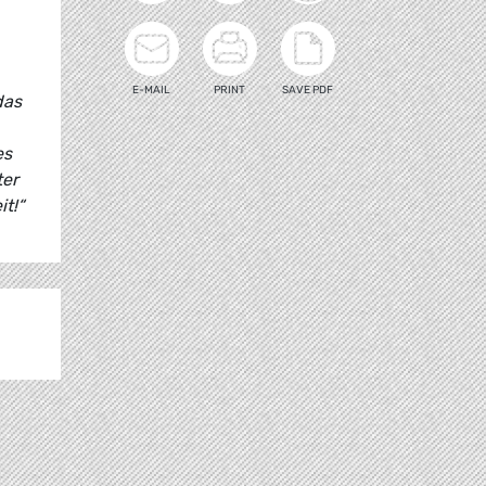
E-MAIL
PRINT
SAVE PDF
das
es
ter
t!“