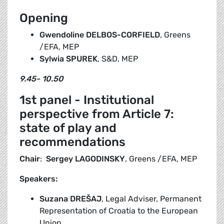
Opening
Gwendoline DELBOS-CORFIELD
, Greens
/EFA, MEP
Sylwia SPUREK
, S&D, MEP
9.45- 10.50
1st panel - Institutional
perspective from Article 7:
state of play and
recommendations
Chair
:
Sergey LAGODINSKY
, Greens /EFA, MEP
Speakers:
Suzana
DREŠAJ
, Legal Adviser, Permanent
Representation of Croatia to the European
Union