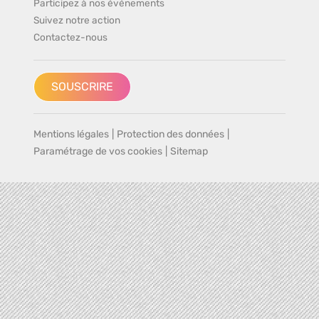
Participez à nos événements
Suivez notre action
Contactez-nous
SOUSCRIRE
Mentions légales
|
Protection des données
|
Paramétrage de vos cookies
|
Sitemap