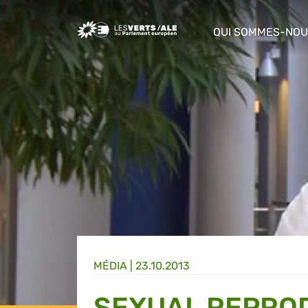
Greens/EFA Home
QUI SOMMES-NOU
show/hide sub m
MÉDIA
|
23.10.2013
SEXUAL REPRO