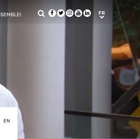
Rechercher
Facebook
Twitter
Instagram
Youtube
LinkedIn
FR
FR
NSEMBLE!
ub menu
EN