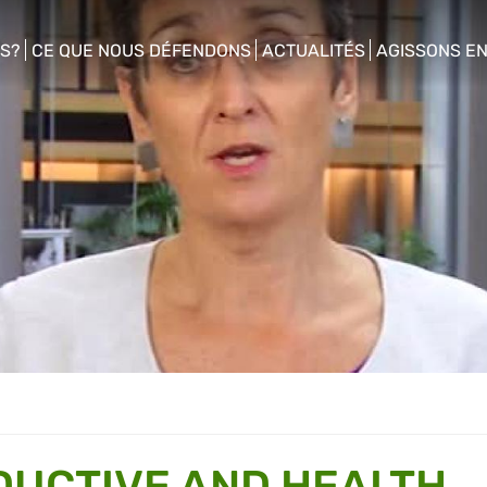
S?
CE QUE NOUS DÉFENDONS
ACTUALITÉS
AGISSONS E
enu
show/hide sub menu
show/hide sub menu
show/hide s
DUCTIVE AND HEALTH