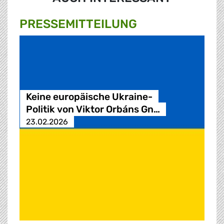
PRESSE­MITTEILUNG
Keine europäische Ukraine-
Politik von Viktor Orbáns Gn…
23.02.2026