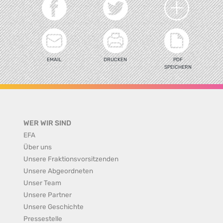
EMAIL
DRUCKEN
PDF
SPEICHERN
WER WIR SIND
EFA
Über uns
Unsere Fraktionsvorsitzenden
Unsere Abgeordneten
Unser Team
Unsere Partner
Unsere Geschichte
Pressestelle