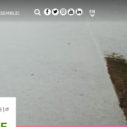
Rechercher
Facebook
Twitter
Instagram
Youtube
LinkedIn
FR
FR
NSEMBLE!
ub menu
E
|
IT
DE