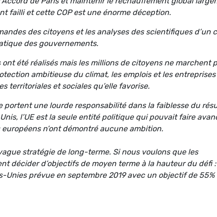
l’Accord de Paris et maintenir le réchauffement global larg
t failli et cette COP est une énorme déception.
emandes des citoyens et les analyses des scientifiques d’un 
limatique des gouvernements.
ont été réalisés mais les millions de citoyens ne marchent 
tection ambitieuse du climat, les emplois et les entreprises
 territoriales et sociales qu’elle favorise.
portent une lourde responsabilité dans la faiblesse du résu
Unis, l’UE est la seule entité politique qui pouvait faire avan
s européens n’ont démontré aucune ambition.
vague stratégie de long-terme. Si nous voulons que les
t décider d’objectifs de moyen terme à la hauteur du défi :
ns-Unies prévue en septembre 2019 avec un objectif de 55%