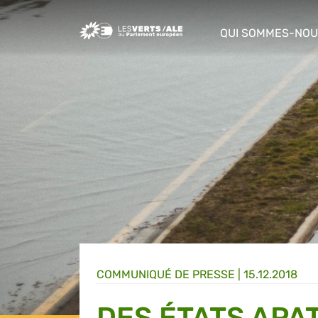
Greens/EFA Home
QUI SOMMES-NOU
show/hide sub m
COMMUNIQUÉ DE PRESSE
|
15.12.2018
DES ÉTATS APA