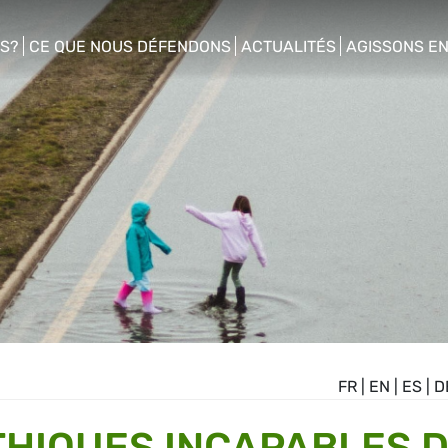
S?
CE QUE NOUS DÉFENDONS
ACTUALITÉS
AGISSONS E
enu
show/hide sub menu
show/hide sub menu
show/hide s
FR
|
EN
|
ES
|
D
THIQUES INCAPABLES 