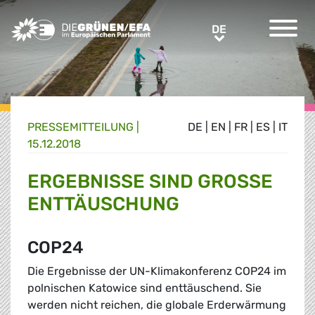
Greens/EFA Home
DE
DE
PRESSE­MITTEILUNG
|
DE
|
EN
|
FR
|
ES
|
IT
15.12.2018
ERGEBNISSE SIND GROSSE E
NTTÄUSCHUNG
COP24
Die Ergebnisse der UN-Klimakonferenz COP24 im
polnischen Katowice sind enttäuschend. Sie
werden nicht reichen, die globale Erderwärmung