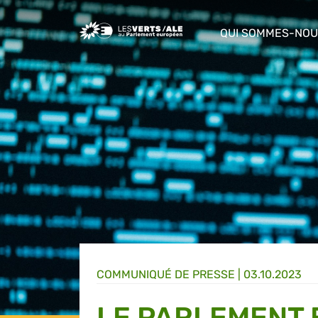
Greens/EFA Home
QUI SOMMES-NOU
show/hide sub m
COMMUNIQUÉ DE PRESSE
|
03.10.2023
LE PARLEMENT 