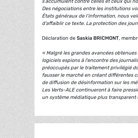
s’accumulent contre celles et ceux qui n
Des négociations entre les institutions v
États généraux de l’information, nous ve
d'affaiblir ce texte. La protection des jour
Déclaration de
Saskia BRICMONT
, membre
« Malgré les grandes avancées obtenues da
logiciels espions à l'encontre des journa
préoccupés par le traitement privilégié do
fausser le marché en créant différentes c
de diffusion de désinformation sur les m
Les Verts-ALE continueront à faire pressio
un système médiatique plus transparent et