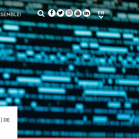
Rechercher
Facebook
Twitter
Instagram
Youtube
LinkedIn
FR
FR
NSEMBLE!
ub menu
|
DE