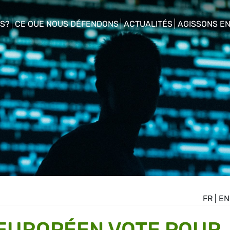
S?
CE QUE NOUS DÉFENDONS
ACTUALITÉS
AGISSONS E
enu
show/hide sub menu
show/hide sub menu
show/hide s
FR
|
EN
EUROPÉEN VOTE POUR