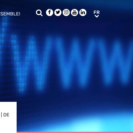
Rechercher
Facebook
Twitter
Instagram
Youtube
LinkedIn
FR
FR
NSEMBLE!
ub menu
|
DE