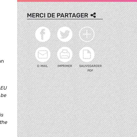
MERCI DE PARTAGER
an
E-MAIL
IMPRIMER
SAUVEGARDER
PDF
 EU
 be
is
the