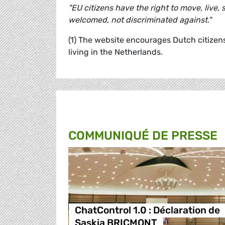
"EU citizens have the right to move, live
welcomed, not discriminated against."
(1) The website encourages Dutch citizen
living in the Netherlands.
COMMUNIQUÉ DE PRESSE
ChatControl 1.0 : Déclaration de
Saskia BRICMONT