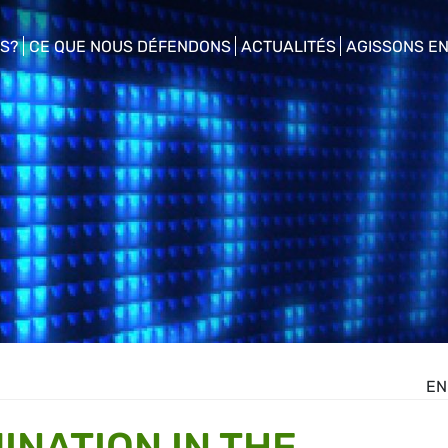
S?
CE QUE NOUS DÉFENDONS
ACTUALITÉS
AGISSONS E
enu
show/hide sub menu
show/hide sub menu
show/hide s
EN
INATION IN THE