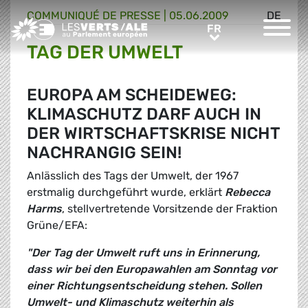
COMMUNIQUÉ DE PRESSE
|
05.06.2009
DE
Greens/EFA Home
FR
FR
TAG DER UMWELT
EUROPA AM SCHEIDEWEG:
KLIMASCHUTZ DARF AUCH IN
DER WIRTSCHAFTSKRISE NICHT
NACHRANGIG SEIN!
Anlässlich des Tags der Umwelt, der 1967
erstmalig durchgeführt wurde, erklärt
Rebecca
Harms
, stellvertretende Vorsitzende der Fraktion
Grüne/EFA:
"Der Tag der Umwelt ruft uns in Erinnerung,
dass wir bei den Europawahlen am Sonntag vor
einer Richtungsentscheidung stehen. Sollen
Umwelt- und Klimaschutz weiterhin als