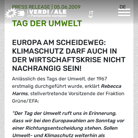
PRESS RELEASE |
05.06.2009
DE
Greens/EFA Home
IT
IT
TAG DER UMWELT
EUROPA AM SCHEIDEWEG:
KLIMASCHUTZ DARF AUCH IN
DER WIRTSCHAFTSKRISE NICHT
NACHRANGIG SEIN!
Anlässlich des Tags der Umwelt, der 1967
erstmalig durchgeführt wurde, erklärt
Rebecca
Harms
, stellvertretende Vorsitzende der Fraktion
Grüne/EFA:
"Der Tag der Umwelt ruft uns in Erinnerung,
dass wir bei den Europawahlen am Sonntag vor
einer Richtungsentscheidung stehen. Sollen
Umwelt- und Klimaschutz weiterhin als