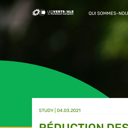
Greens/EFA Home
QUI SOMMES-NOU
show/hide sub m
STUDY |
04.03.2021
RÉDUCTION DES