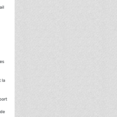
ail
res
 la
port
 de