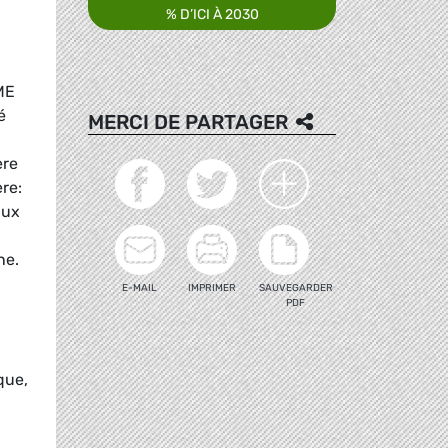
% D’ICI À 2030
ME
é
MERCI DE PARTAGER
ère
re:
aux
ne.
E-MAIL
IMPRIMER
SAUVEGARDER
PDF
que,