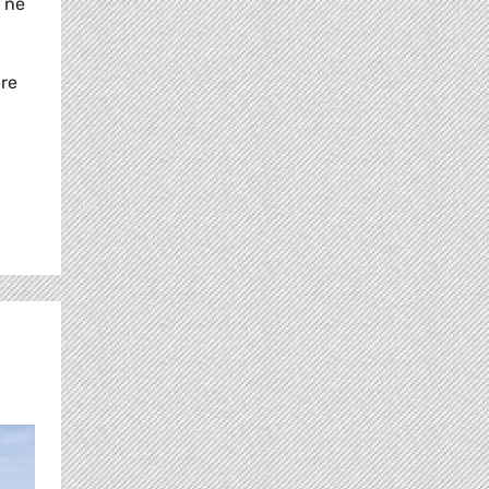
 ne
ere