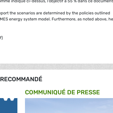
comme indiqué ci-dessus, l'objectif à 55 % dans ce document
port the scenarios are determined by the policies outlined
RIMES energy system model. Furthermore, as noted above, h
f)
RECOMMANDÉ
COMMUNIQUÉ DE PRESSE