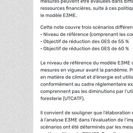
mesures peuvent être évaluées dans diffé
ressources financières, suite à ces politi
le modèle E3ME.
Cette note couvre trois scénarios différen
• Niveau de référence (comprenant les co
• Objectif de réduction des GES de 55 %
• Objectif de réduction des GES de 60 %
Le niveau de référence du modèle E3ME c
mesures en vigueur avant la pandémie. P
en matière de climat et d’énergie est utili
conformément au cadre réglementaire exi
comprennent pas les diminutions par l’util
foresterie (UTCATF).
Il convient de souligner que l’élaboratio
à l’analyse E3ME dans l’évaluation de l’i
scénarios ont été déterminés par les mesu