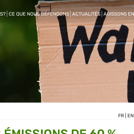
S?
CE QUE NOUS DÉFENDONS
ACTUALITÉS
AGISSONS E
enu
show/hide sub menu
show/hide sub menu
show/hide s
FR
|
EN
 ÉMISSIONS DE 60 %