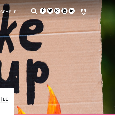
Rechercher
Facebook
Twitter
Instagram
Youtube
LinkedIn
FR
FR
NSEMBLE!
ub menu
|
DE