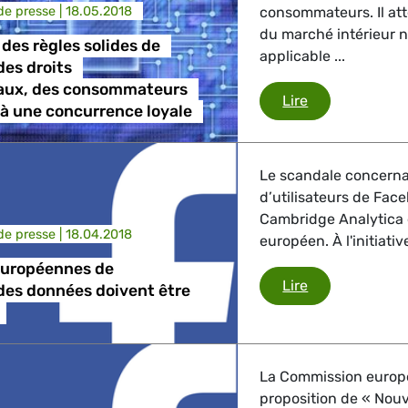
e presse |
18.05.2018
consommateurs. Il at
du marché intérieur n
 des règles solides de
applicable ...
des droits
ux, des consommateurs
L'UE établit d
Lire
 à une concurrence loyale
Le scandale concerna
d’utilisateurs de Face
Cambridge Analytica 
e presse |
18.04.2018
européen. À l'initiativ
européennes de
Les règles eur
Lire
des données doivent être
La Commission europé
proposition de « Nou