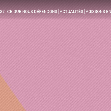
S?
CE QUE NOUS DÉFENDONS
ACTUALITÉS
AGISSONS E
enu
show/hide sub menu
show/hide sub menu
show/hide s