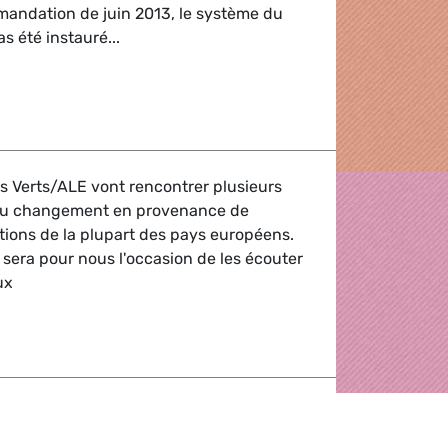
mandation de juin 2013, le système du
as été instauré...
ue doit avoir pour corollaire une « protection unique » de
les Verts/ALE vont rencontrer plusieurs
 du changement en provenance de
ions de la plupart des pays européens.
s sera pour nous l'occasion de les écouter
ux
 Ideas Lab'
Verts/ALE Ska Keller et Philippe
s priorités de la session plénière et les