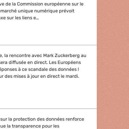
ive de la Commission européenne sur le
le marché unique numérique prévoit
axe sur les liens e…
uit reste possible; le Parlement européen vote en faveur d'un
ive, la rencontre avec Mark Zuckerberg au
era diffusée en direct. Les Européens
réponses à ce scandale des données !
r des mises à jour en direct le mardi.
'on parle!
sur la protection des données renforce
que la transparence pour les