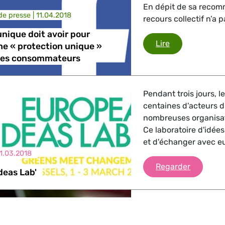
En dépit de sa recom
e presse |
11.04.2018
recours collectif n’a p
nique doit avoir pour
Le marché uniq
Lire
une « protection unique »
 des consommateurs
Pendant trois jours, 
centaines d'acteurs
nombreuses organisat
Ce laboratoire d'idée
et d'échanger avec e
1.03.2018
'European
Regarder
deas Lab'
Les Coprésidents des 
Lamberts présentent le