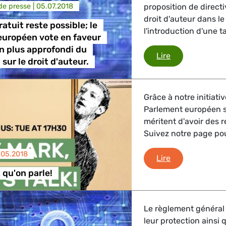
e presse |
05.07.2018
proposition de direct
trie
droit d'auteur dans 
ratuit reste possible; le
l'introduction d'une t
européen vote en faveur
n plus approfondi du
L'Internet grat
Lire
GBTQI, Numérique & Culture
i sur le droit d'auteur.
Grâce à notre initiat
ique, Protection des consommateurs
Parlement européen s
méritent d'avoir des 
Suivez notre page pou
étrangères, Sécurité, Migration, Développement
.05.2018
Mark, il faut qu
Lire
t qu'on parle!
Le règlement général 
leur protection ainsi 