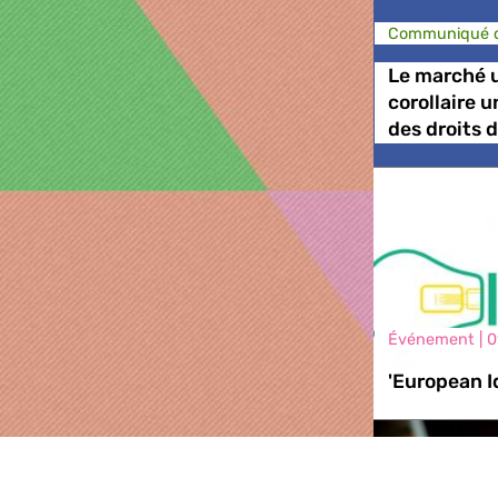
Communiqué d
Le marché u
corollaire 
des droits
Événement |
0
'European I