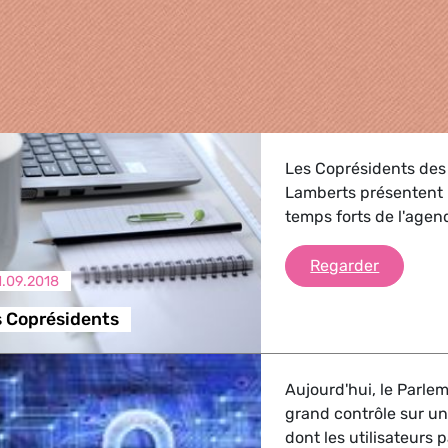
Les Coprésidents des 
Lamberts présentent le
temps forts de l'age
Briefing
Regarder
1.09.2018
s Coprésidents
griculture
Aujourd'hui, le Parle
, Energie, Transport
grand contrôle sur u
dont les utilisateurs 