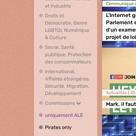
Communiqué d
Economie, Finances et Indus
et Industrie
L'Internet g
Droits et
Parlement 
Démocratie, Genre
d'un exame
LGBTQI, Numérique
Droits et Démocratie, Genre L
projet de lo
& Culture
Social, Santé
publique, Protection
Social, Santé publ
des consommateurs
International,
Affaires étrangères,
Sécurité, Migration,
International, Affaires 
Actualités |
22
Développement
Commissions
Commissions
Mark, il fau
uniquement ALE
uniquement ALE
Pirates only
Pirates only