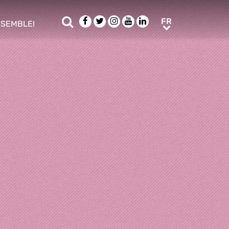
Rechercher
Facebook
Twitter
Instagram
Youtube
LinkedIn
FR
FR
NSEMBLE!
ub menu