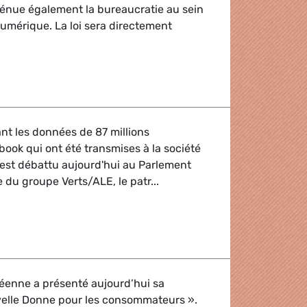
ténue également la bureaucratie au sein
umérique. La loi sera directement
es règles solides de protection des droits fondamentaux, d
nt les données de 87 millions
book qui ont été transmises à la société
est débattu aujourd'hui au Parlement
e du groupe Verts/ALE, le patr...
opéennes de protection des données doivent être respectée
enne a présenté aujourd’hui sa
velle Donne pour les consommateurs ».