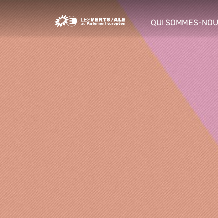
Greens/EFA Home
QUI SOMMES-NOU
show/hide sub m