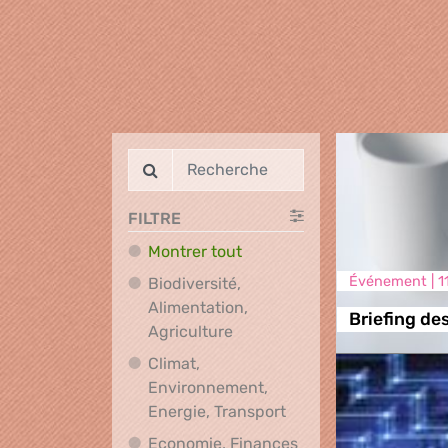
FILTRE
Montrer tout
Événement |
1
Biodiversité,
Alimentation,
Briefing de
Biodiversité, Alimentation, A
Agriculture
Climat,
Environnement,
Climat, Environnement
Energie, Transport
Economie, Finances