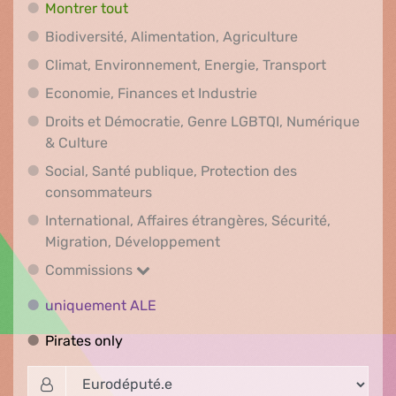
Montrer tout
Biodiversité, A
Biodiversité, Alimentation, Agriculture
Climat, En
Climat, Environnement, Energie, Transport
Economie, Finances e
Economie, Finances et Industrie
Droits et Démocratie, Genre LGBTQI, Numérique
Droits et Démocratie, Genre LGBTQI, Numér
& Culture
Social, Santé publique, Protection des
Social, Santé publique, Protection 
consommateurs
International, Affaires étrangères, Sécurité,
International, Affaires ét
Migration, Développement
Commissions
Commissions
uniquement ALE
uniquement ALE
Pirates only
Pirates only