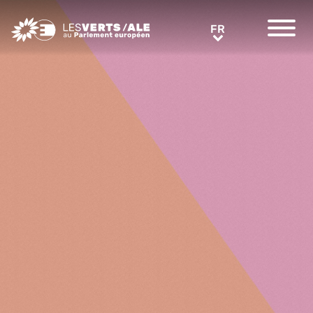
Greens/EFA Home
FR
FR