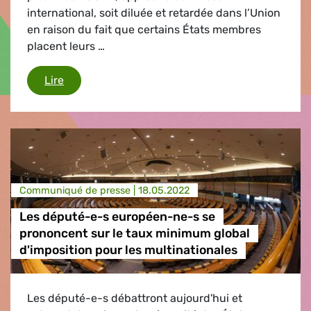
international, soit diluée et retardée dans l’Union
en raison du fait que certains États membres
placent leurs …
Les député.e.s Verts/ALE écrivent au Commissai
Lire
Communiqué de presse |
18.05.2022
Les député-e-s européen-ne-s se
prononcent sur le taux minimum global
d'imposition pour les multinationales
Les député-e-s débattront aujourd'hui et