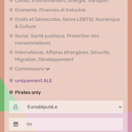
Climat, En
Climat, Environnement, Energie, Transport
Economie, Finances e
Economie, Finances et Industrie
Droits et Démocratie, Genre LGBTQI, Numérique
Droits et Démocratie, Genre LGBTQI, Numér
& Culture
Social, Santé publique, Protection des
Social, Santé publique, Protection 
consommateurs
International, Affaires étrangères, Sécurité,
International, Affaires ét
Migration, Développement
Commissions
Commissions
uniquement ALE
uniquement ALE
Pirates only
Pirates only