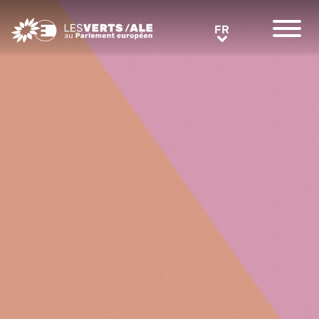
Greens/EFA Home
FR
FR