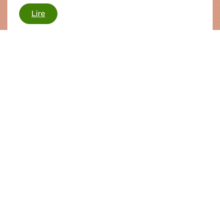
Procédure d'infraction contre la Pologne pour 
Lire
Communiqué de presse |
27.06.2018
Lancement d'un nouveau programme
phare
Après d’âpres négociations entre le Parlement et
le Conseil initialement défavorable à
l’augmentation des fonds alloués au Corps
européen de solidarité , 75 millions d'euros
supplémentaires vont être débloqués.