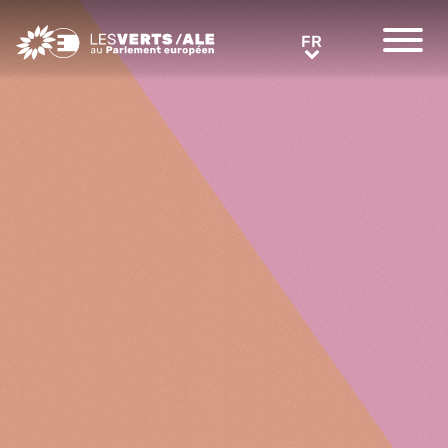
Greens/EFA Home
FR
FR