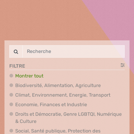
FILTRE
Montrer tout
Biodiversité, A
Biodiversité, Alimentation, Agriculture
Climat, En
Climat, Environnement, Energie, Transport
Economie, Finances e
Economie, Finances et Industrie
Droits et Démocratie, Genre LGBTQI, Numérique
Droits et Démocratie, Genre LGBTQI, Numér
& Culture
Social, Santé publique, Protection des