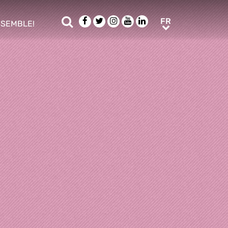
Rechercher
Facebook
Twitter
Instagram
Youtube
LinkedIn
FR
FR
NSEMBLE!
ub menu