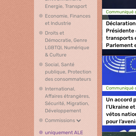
Climat, Environnement
Energie, Transport
Communiqué d
Economie, Finances
Economie, Finances et Indus
et Industrie
Déclaration
Présidente 
Droits et
transports 
Démocratie, Genre
Parlement 
LGBTQI, Numérique
Droits et Démocratie, Genre L
& Culture
Social, Santé
publique, Protection
Social, Santé publ
des consommateurs
Communiqué d
International,
Affaires étrangères,
Un accord po
Sécurité, Migration,
l'Ukraine et 
International, Affaires 
Développement
vétos natio
Commissions
Commissions
pour l’aveni
uniquement ALE
uniquement ALE