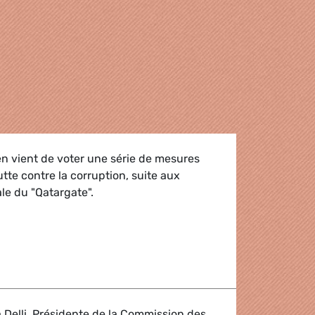
n vient de voter une série de mesures
lutte contre la corruption, suite aux
le du "Qatargate".
it front à la corruption suite aux révélations du Qatargate
 Delli, Présidente de la Commission des