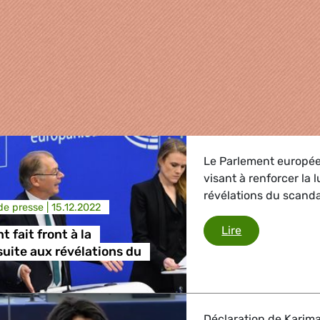
Le Parlement europée
visant à renforcer la 
révélations du scanda
e presse |
15.12.2022
Le Parlement fa
Lire
 fait front à la
suite aux révélations du
griculture
Déclaration de Karima