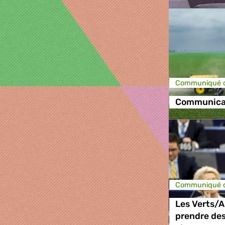
Communiqué d
Communicati
Communiqué d
Les Verts/A
prendre des