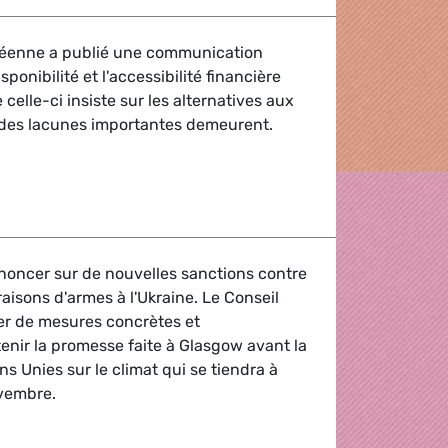
éenne a publié une communication
isponibilité et l'accessibilité financière
 celle-ci insiste sur les alternatives aux
 des lacunes importantes demeurent.
 sur les engrais
ononcer sur de nouvelles sanctions contre
vraisons d'armes à l'Ukraine. Le Conseil
er de mesures concrètes et
enir la promesse faite à Glasgow avant la
s Unies sur le climat qui se tiendra à
vembre.
appellent le Conseil à prendre des mesures décisives sur l