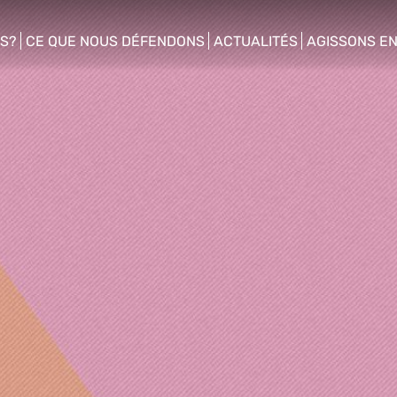
S?
CE QUE NOUS DÉFENDONS
ACTUALITÉS
AGISSONS E
enu
show/hide sub menu
show/hide sub menu
show/hide s