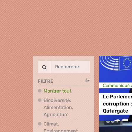
FILTRE
Communiqué d
Montrer tout
Le Parlement
Biodiversité,
corruption 
Alimentation,
Qatargate
Biodiversité, Alimentation, A
Agriculture
Climat,
Environnement,