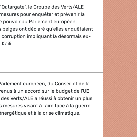
"Qatargate", le Groupe des Verts/ALE
mesures pour enquêter et prévenir la
de pouvoir au Parlement européen.
és belges ont déclaré qu'elles enquêtaient
e corruption impliquant la désormais ex-
Kaili.
Verts/ALE demande une réforme des règles d'éthique et de r
arlement européen, du Conseil et de la
enus à un accord sur le budget de l'UE
des Verts/ALE a réussi à obtenir un plus
s mesures visant à faire face à la guerre
 énergétique et à la crise climatique.
e budget témoigne de la détermination à faire face aux crise