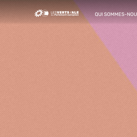
Greens/EFA Home
QUI SOMMES-NOU
show/hide sub m