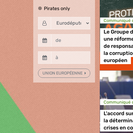
Pirates only
Pirates only
Communiqué d
Le Groupe 
une réforme
de responsa
la corrupti
européen
UNION EUROPÉENNE
Communiqué d
L'accord su
la détermin
crises en c