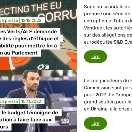
Suite au scandale du 
propose une série de 
e presse |
12.12.2022
corruption et l'abus 
Vendredi, les autorit
des Verts/ALE demande
sur des allégations d
 des règles d'éthique et
eurodéputée S&D Eva 
bilité pour mettre fin à
on au Parlement
Le Groupe des 
Lire
Les négociateurs du P
Commission sont parv
pour 2023. Le Groupe 
e presse |
15.11.2022
grand soutien pour le
en Ukraine, à la crise
r le budget témoigne de
ation à faire face aux
L'accord sur l
Lire
ours