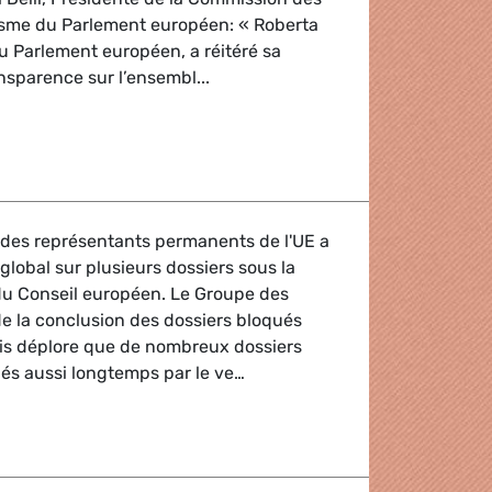
risme du Parlement européen: « Roberta
u Parlement européen, a réitéré sa
ansparence sur l’ensembl...
 Karima Delli, Présidente de la Commission des transports 
n des représentants permanents de l'UE a
lobal sur plusieurs dossiers sous la
u Conseil européen. Le Groupe des
 de la conclusion des dossiers bloqués
s déplore que de nombreux dossiers
ués aussi longtemps par le ve…
if sur l'État de droit, l'Ukraine et la fiscalité, mais les véto