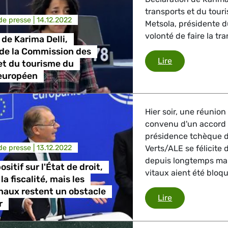
, Energie, Transport
transports et du tou
e presse |
14.12.2022
Metsola, présidente d
volonté de faire la tr
trie
 de Karima Delli,
de la Commission des
Déclaration de
Lire
et du tourisme du
européen
GBTQI, Numérique & Culture
Hier soir, une réunio
convenu d'un accord g
ique, Protection des consommateurs
présidence tchèque d
e presse |
13.12.2022
Verts/ALE se félicite
depuis longtemps mai
sitif sur l'État de droit,
vitaux aient été bloq
la fiscalité, mais les
étrangères, Sécurité, Migration, Développement
naux restent un obstacle
Un accord posit
Lire
r