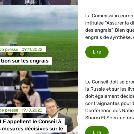
La Commission europ
intitulée "Assurer la d
des engrais". Bien que
engrais de synthèse,
e presse |
09.11.2022
Communication
Lire
on sur les engrais
Le Conseil doit se pr
la Russie et sur les li
doit également décid
contraignantes pour t
e presse |
19.10.2022
Conférence des Nation
Sharm El Sheik en no
LE appellent le Conseil à
 mesures décisives sur le
Les Verts/ALE 
Lire