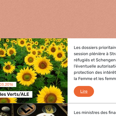
Les dossiers priorita
session plénière à Str
réfugiés et Schenge
l'éventuelle autorisat
protection des intérêt
la Femme et les femm
.03.2016
griculture
Debriefing des
Lire
des Verts/ALE
, Energie, Transport
Les ministres des fi