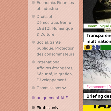
Economie, Finances
Economie, Finances et Indus
et Industrie
Droits et
Démocratie, Genre
Communiqué d
LGBTQI, Numérique
Droits et Démocratie, Genre L
& Culture
Transparenc
multination
Social, Santé
publique, Protection
Social, Santé publ
des consommateurs
International,
Affaires étrangères,
Sécurité, Migration,
International, Affaires 
Développement
Événement |
0
Commissions
Commissions
Briefing de
uniquement ALE
uniquement ALE
Pirates only
Pirates only