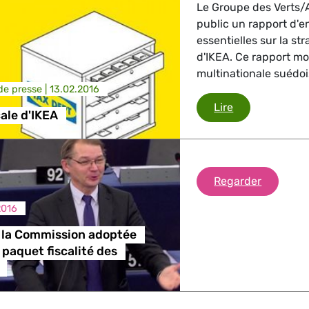
Le Groupe des Verts/
public un rapport d'
essentielles sur la str
d'IKEA. Ce rapport m
multinationale suédois
e presse |
13.02.2016
Évasion fiscal
Lire
cale d'IKEA
Décision 
Regarder
2016
 la Commission adoptée
 paquet fiscalité des