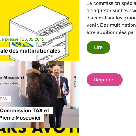
La commission spéci
d'enquêter sur l’évasi
d'accord sur les grand
venir. Des multinatio
être auditionnées par 
e presse |
23.02.2016
Évasion fiscal
Lire
cale des multinationales
Réunion 
Regarder
2016
 Commission TAX et
ierre Moscovici