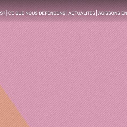
S?
CE QUE NOUS DÉFENDONS
ACTUALITÉS
AGISSONS E
enu
show/hide sub menu
show/hide sub menu
show/hide s