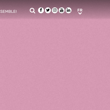
Rechercher
Facebook
Twitter
Instagram
Youtube
LinkedIn
FR
FR
NSEMBLE!
ub menu