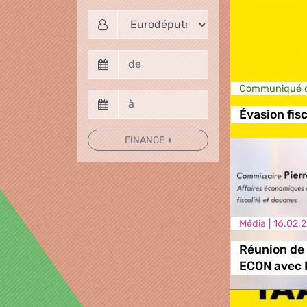
Communiqué d
Évasion fis
FINANCE
Média |
16.02.
Réunion de
ECON avec P