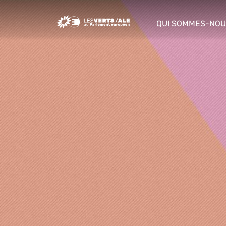
Greens/EFA Home
QUI SOMMES-NOU
show/hide sub m