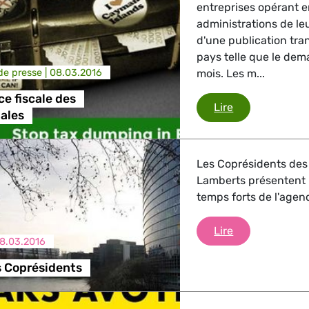
entreprises opérant e
trie
administrations de le
d'une publication tr
pays telle que le de
e presse |
08.03.2016
mois. Les m...
GBTQI, Numérique & Culture
e fiscale des
Transparence f
Lire
ales
ique, Protection des consommateurs
Les Coprésidents des
Lamberts présentent le
temps forts de l'age
étrangères, Sécurité, Migration, Développement
Briefing des C
Lire
8.03.2016
s Coprésidents