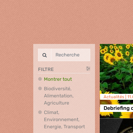
FILTRE
Montrer tout
Biodiversité,
Alimentation,
Actualités |
11
Biodiversité, Alimentation, A
Agriculture
Debriefing 
Climat,
Environnement,
Climat, Environnement
Energie, Transport