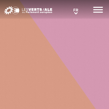
Greens/EFA Home
FR
FR