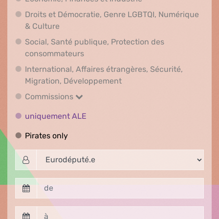
Droits et Démocratie, Genre LGBTQI, Numérique
Droits et Démocratie, Genre LGBTQI, Numér
& Culture
Social, Santé publique, Protection des
Social, Santé publique, Protection 
consommateurs
International, Affaires étrangères, Sécurité,
International, Affaires ét
Migration, Développement
Commissions
Commissions
uniquement ALE
uniquement ALE
Pirates only
Pirates only