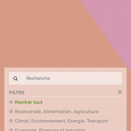
FILTRE
Montrer tout
Biodiversité, A
Biodiversité, Alimentation, Agriculture
Climat, En
Climat, Environnement, Energie, Transport
Economie, Finances e
Economie, Finances et Industrie