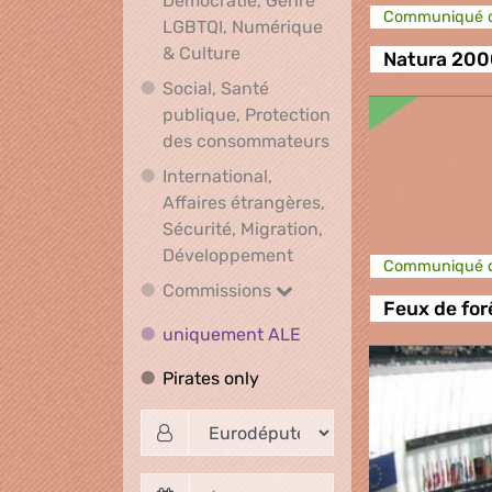
Démocratie, Genre
Communiqué d
LGBTQI, Numérique
Droits et Démocratie, Genre L
& Culture
Natura 2000
Social, Santé
publique, Protection
Social, Santé publ
des consommateurs
International,
Affaires étrangères,
Sécurité, Migration,
International, Affaires 
Développement
Communiqué d
Commissions
Commissions
Feux de for
uniquement ALE
uniquement ALE
Pirates only
Pirates only