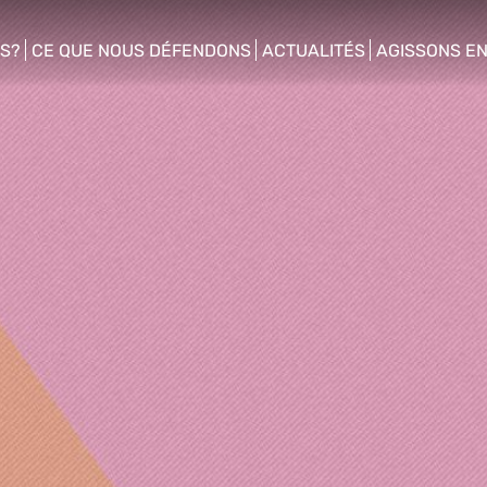
S?
CE QUE NOUS DÉFENDONS
ACTUALITÉS
AGISSONS E
enu
show/hide sub menu
show/hide sub menu
show/hide s