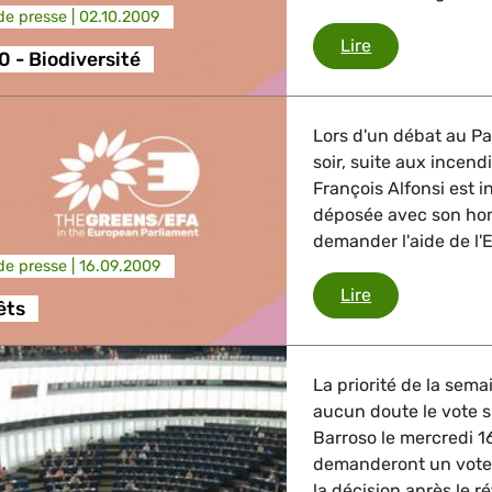
e presse |
02.10.2009
Natura 2000 - 
Lire
GBTQI, Numérique & Culture
 - Biodiversité
Lors d'un débat au P
ique, Protection des consommateurs
soir, suite aux incend
François Alfonsi est i
déposée avec son ho
demander l'aide de l'
étrangères, Sécurité, Migration, Développement
e presse |
16.09.2009
Feux de forêts
Lire
êts
La priorité de la sem
aucun doute le vote 
Barroso le mercredi 16
demanderont un vote 
la décision après le r