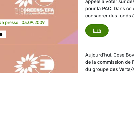
appelé à voter sur d
pour la PAC. Dans ce 
consacrer des fonds à 
e presse |
03.09.2009
Crise laitière
Lire
re
Aujourd'hui, Jose Bo
de la commission de l
du groupe des Verts/
de lait européens d'E
e presse |
15.07.2009
Strasbourg pendant la
on des producteurs
Manifestation 
Lire
Se nourrir, c'est esse
survie, à notre santé 