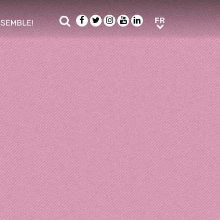
Rechercher
Facebook
Twitter
Instagram
Youtube
LinkedIn
FR
FR
NSEMBLE!
ub menu