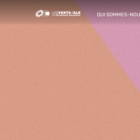
Greens/EFA Home
QUI SOMMES-NOU
show/hide sub m