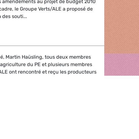
es amendements au projet de budget 2010
cadre, le Groupe Verts/ALE a proposé de
des souti...
vé, Martin Haüsling, tous deux membres
'agriculture du PE et plusieurs membres
ALE ont rencontré et reçu les producteurs
CVC et d'EMB qui manifestaient à
 session d'ouverture du nouveau Parle...
des producteurs laitiers
ntiel. C'est même indispensable à notre
et à notre bien-être.Bien se nourrir est un