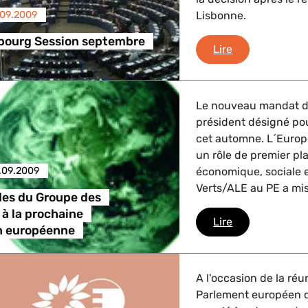
.09.2009
Lisbonne.
sbourg Session septembre
Flash Strasbo
Lire
Le nouveau mandat d
président désigné pou
cet automne. L´Europ
un rôle de premier pla
.09.2009
économique, sociale 
Verts/ALE au PE a mis
es du Groupe des
à la prochaine
Les demandes 
Lire
 européenne
A l'occasion de la ré
Parlement européen d