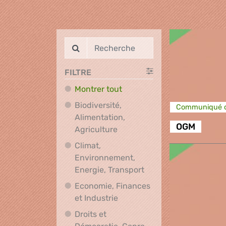
FILTRE
Montrer tout
Biodiversité,
Communiqué d
Alimentation,
OGM
Biodiversité, Alimentation, A
Agriculture
Climat,
Environnement,
Climat, Environnement
Energie, Transport
Economie, Finances
Economie, Finances et Indus
et Industrie
Droits et