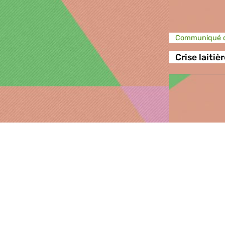
Communiqué d
Crise laitiè
Communiqué d
Manifestati
laitiers