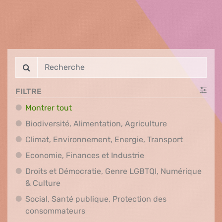
FILTRE
Montrer tout
Biodiversité, A
Biodiversité, Alimentation, Agriculture
Climat, En
Climat, Environnement, Energie, Transport
Economie, Finances e
Economie, Finances et Industrie
Droits et Démocratie, Genre LGBTQI, Numérique
Droits et Démocratie, Genre LGBTQI, Numér
& Culture
Social, Santé publique, Protection des
Social, Santé publique, Protection 
consommateurs