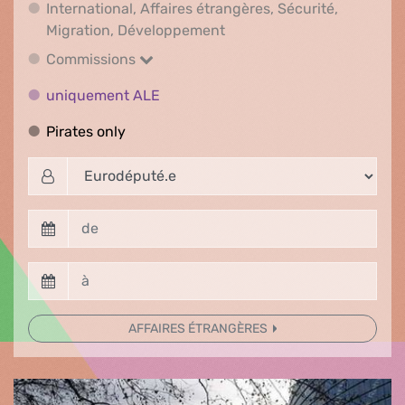
International, Affaires étrangères, Sécurité,
International, Affaires ét
Migration, Développement
Commissions
Commissions
uniquement ALE
uniquement ALE
Pirates only
Pirates only
AFFAIRES ÉTRANGÈRES