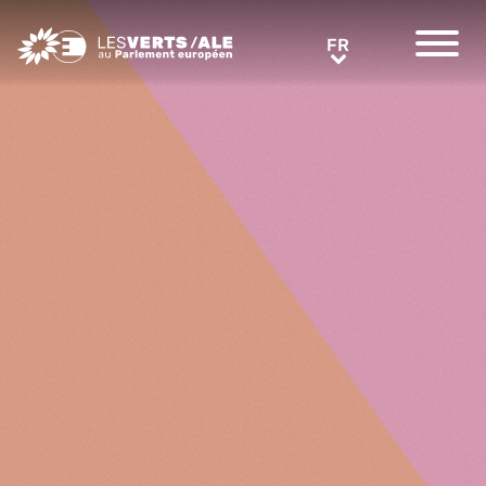
Greens/EFA Home
FR
FR