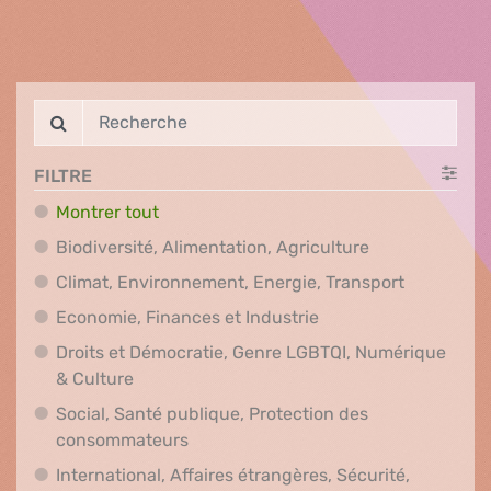
FILTRE
Montrer tout
Biodiversité, A
Biodiversité, Alimentation, Agriculture
Climat, En
Climat, Environnement, Energie, Transport
Economie, Finances e
Economie, Finances et Industrie
Droits et Démocratie, Genre LGBTQI, Numérique
Droits et Démocratie, Genre LGBTQI, Numér
& Culture
Social, Santé publique, Protection des
Social, Santé publique, Protection 
consommateurs
International, Affaires étrangères, Sécurité,