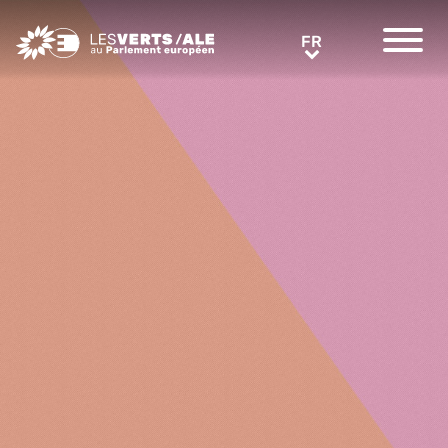
Greens/EFA Home
FR
FR