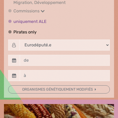
International, Affaires ét
Migration, Développement
Commissions
Commissions
uniquement ALE
uniquement ALE
Pirates only
Pirates only
ORGANISMES GÉNÉTIQUEMENT MODIFIÉS